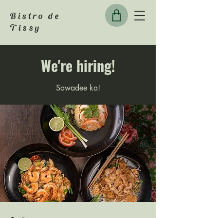
Bistro de
Tissy
We're hiring!
Sawadee ka!